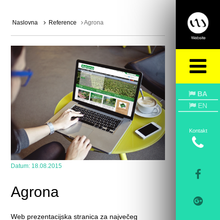
Ganhe Rápido nos Jogos Populares do Cassino Online
580bet
Cassino
bet 7k
: Diversão e
Grandes Vitórias Esperam por Você Aposte e Vença no Cassino
leao
– Jogos Fáceis e
Populares Jogos Populares e Grandes Prêmios no Cassino Online
luck 2
Descubra os Jogos
Mais Populares no Cassino
john bet
e Ganhe
7755 bet
: Apostas Fáceis, Grandes
Oportunidades de Vitória Jogue no Cassino Online
Naslovna
Reference
Agrona
cbet
e Aumente suas Chances de Ganhar
Ganhe Prêmios Incríveis com Jogos Populares no Cassino
bet7
Cassino
pk55
: Onde a Sorte
Está ao Seu Lado Experimente o Cassino
8800 bet
e Ganhe com Jogos Populares Ganhe
Facilmente no Cassino Online
doce
Aposte e Vença no Cassino
bet 4
Jogos Populares e
Grandes Premiações na
f12bet
Descubra a Diversão e Vitória no Cassino
bet7
Aposte nos
Jogos Mais Populares do Cassino
ggbet
Ganhe Prêmios Rápidos no Cassino Online
bet77
Jogos Fáceis e Rápidos no Cassino
mrbet
Jogue e Ganhe com Facilidade no Cassino
bet61
Cassino
tvbet
: Onde a Sorte Está Ao Seu Lado Aposte nos Melhores Jogos do Cassino Online
pgwin
Ganhe Grande no Cassino
today
com Jogos Populares Cassino
fuwin
: Grandes Vitórias
Esperam por Você Experimente os Melhores Jogos no Cassino
brwin
Jogue e Ganhe no
Cassino
bet7k
– Simples e Rápido Cassino
tv bet
: Vença com Jogos Populares e Simples
Ganhe no Cassino Online
allwin
com Facilidade Aposte nos Jogos Mais Famosos no Cassino
stake
bwin 789
: Aposta Fácil, Vitória Garantida Descubra os Jogos Populares do Cassino
lvbet
e
Vença Jogue no Cassino
blaze
e Ganhe Grandes Prêmios Cassino
dj bet
: Simples, Divertido e
Lucrativo Aposte e Ganhe no Cassino
umbet
– Diversão Garantida Ganhe Rápido nos Jogos do
BA
Cassino Online
b1bet
20bet
: Jogue e Ganhe com Facilidade e Diversão Cassino
bk bet
: Entre
Agora e Ganhe Grandes Prêmios Jogue no Cassino
h2bet
e Conquiste Grandes Vitórias Ganhe
EN
no Cassino
7kbet
com Jogos Populares e Fáceis Aposte e Conquiste Prêmios no Cassino Online
fbbet
Diversão e Prêmios Fáceis no Cassino
9d bet
Cassino Online
9k bet
: Jogos Populares,
Grandes Oportunidades Jogue no Cassino
73 bet
e Aumente Suas Chances de Vitória Cassino
ktobet
: Onde Você Pode Ganhar Facilmente Ganhe Rápido com os Jogos Populares do
Cassino
74 bet
Aposte nos Melhores Jogos e Ganhe no Cassino
betpix
betvip
: Onde a Sorte
Encontra os Melhores Jogadores Jogue no Cassino
batbet
e Ganhe Prêmios Instantâneos
Kontakt
Ganhe Agora nos Jogos do Cassino Online
onabet
Cassino
f12bet
: Diversão e Vitórias Esperam
por Você Aposte Agora no Cassino
codbet
e Ganhe com Facilidade Jogos Populares do Cassino
winbra
para Você Ganhar Ganhe Grande com os Jogos Mais Populares no
b2xbet
Cassino
obabet
: Jogue Agora e Conquiste Grandes Vitórias Experimente a Diversão e Ganhe no
Cassino Online
brlwin
Jogue nos Melhores Jogos e Vença no Cassino
onebra
Ganhe Prêmios
Fáceis e Rápidos no Cassino
winbrl
Aposte nos Jogos Populares do Cassino
omgbet
e Ganhe
Cassino
queens
: Grandes Oportunidades de Vitória Ganhe Facilmente com os Jogos do
Datum:
18.08.2015
Cassino Online
brdice
brapub
: Aposte Agora e Conquiste Grandes Vitórias Aposte e Ganhe com
Facilidade no Cassino Online
flames
Ganhe Dinheiro Fácil nos Jogos do Cassino
betano
Cassino
aajogo
: Jogos Populares e Grandes Prêmios Jogue e Vença no Cassino
iribet
– Onde a
Sorte Está Aposte no Cassino
pixbet
e Ganhe Prêmios Fantásticos Ganhe Grande nos Jogos
Agrona
Populares do Cassino
betsul
Cassino Online
fezbet
: Onde Você Sempre Pode Ganhar Aposte
nos Melhores Jogos e Ganhe no Cassino
curso beta
betway
: Jogue e Ganhe Agora com
Facilidade Experimente o Cassino Online
bkbet
e Ganhe Rápido Ganhe Dinheiro Jogando nos
Jogos Populares do Cassino
peixe beta
Jogue no Cassino
bet365
e Ganhe de Forma Simples e
Rápida Ganhe No Cassino
pixbet
: Jogos Populares, Grandes Prêmios Aposte Agora e
Conquiste Vitórias no Cassino
4 play bet
Ganhe no Cassino Online
365bet
: Diversão e Vitória
Web prezentacijska stranica za največeg
Cassino
brxbet
: Aposte com Facilidade e Ganhe Prêmios Aposte no Cassino
939 bet
e Vença