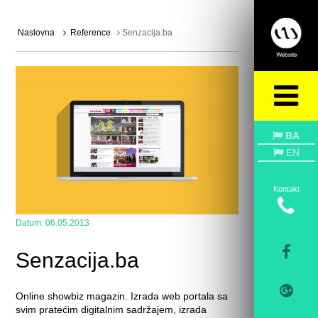
Ganhe Rápido nos Jogos Populares do Cassino Online
580bet
Cassino
bet 7k
: Diversão e
Grandes Vitórias Esperam por Você Aposte e Vença no Cassino
leao
– Jogos Fáceis e
Populares Jogos Populares e Grandes Prêmios no Cassino Online
luck 2
Descubra os Jogos
Mais Populares no Cassino
john bet
e Ganhe
7755 bet
: Apostas Fáceis, Grandes
Oportunidades de Vitória Jogue no Cassino Online
Naslovna
Reference
Senzacija.ba
cbet
e Aumente suas Chances de Ganhar
Ganhe Prêmios Incríveis com Jogos Populares no Cassino
bet7
Cassino
pk55
: Onde a Sorte
Está ao Seu Lado Experimente o Cassino
8800 bet
e Ganhe com Jogos Populares Ganhe
Facilmente no Cassino Online
doce
Aposte e Vença no Cassino
bet 4
Jogos Populares e
Grandes Premiações na
f12bet
Descubra a Diversão e Vitória no Cassino
bet7
Aposte nos
Jogos Mais Populares do Cassino
ggbet
Ganhe Prêmios Rápidos no Cassino Online
bet77
Jogos Fáceis e Rápidos no Cassino
mrbet
Jogue e Ganhe com Facilidade no Cassino
bet61
Cassino
tvbet
: Onde a Sorte Está Ao Seu Lado Aposte nos Melhores Jogos do Cassino Online
pgwin
Ganhe Grande no Cassino
today
com Jogos Populares Cassino
fuwin
: Grandes Vitórias
Esperam por Você Experimente os Melhores Jogos no Cassino
brwin
Jogue e Ganhe no
Cassino
bet7k
– Simples e Rápido Cassino
tv bet
: Vença com Jogos Populares e Simples
Ganhe no Cassino Online
allwin
com Facilidade Aposte nos Jogos Mais Famosos no Cassino
stake
bwin 789
: Aposta Fácil, Vitória Garantida Descubra os Jogos Populares do Cassino
lvbet
e
Vença Jogue no Cassino
blaze
e Ganhe Grandes Prêmios Cassino
dj bet
: Simples, Divertido e
Lucrativo Aposte e Ganhe no Cassino
umbet
– Diversão Garantida Ganhe Rápido nos Jogos do
BA
Cassino Online
b1bet
20bet
: Jogue e Ganhe com Facilidade e Diversão Cassino
bk bet
: Entre
Agora e Ganhe Grandes Prêmios Jogue no Cassino
h2bet
e Conquiste Grandes Vitórias Ganhe
EN
no Cassino
7kbet
com Jogos Populares e Fáceis Aposte e Conquiste Prêmios no Cassino Online
fbbet
Diversão e Prêmios Fáceis no Cassino
9d bet
Cassino Online
9k bet
: Jogos Populares,
Grandes Oportunidades Jogue no Cassino
73 bet
e Aumente Suas Chances de Vitória Cassino
ktobet
: Onde Você Pode Ganhar Facilmente Ganhe Rápido com os Jogos Populares do
Cassino
74 bet
Aposte nos Melhores Jogos e Ganhe no Cassino
betpix
betvip
: Onde a Sorte
Encontra os Melhores Jogadores Jogue no Cassino
batbet
e Ganhe Prêmios Instantâneos
Kontakt
Ganhe Agora nos Jogos do Cassino Online
onabet
Cassino
f12bet
: Diversão e Vitórias Esperam
por Você Aposte Agora no Cassino
codbet
e Ganhe com Facilidade Jogos Populares do Cassino
winbra
para Você Ganhar Ganhe Grande com os Jogos Mais Populares no
b2xbet
Cassino
obabet
: Jogue Agora e Conquiste Grandes Vitórias Experimente a Diversão e Ganhe no
Datum:
06.05.2013
Cassino Online
brlwin
Jogue nos Melhores Jogos e Vença no Cassino
onebra
Ganhe Prêmios
Fáceis e Rápidos no Cassino
winbrl
Aposte nos Jogos Populares do Cassino
omgbet
e Ganhe
Cassino
queens
: Grandes Oportunidades de Vitória Ganhe Facilmente com os Jogos do
Cassino Online
brdice
brapub
: Aposte Agora e Conquiste Grandes Vitórias Aposte e Ganhe com
Facilidade no Cassino Online
flames
Ganhe Dinheiro Fácil nos Jogos do Cassino
betano
Senzacija.ba
Cassino
aajogo
: Jogos Populares e Grandes Prêmios Jogue e Vença no Cassino
iribet
– Onde a
Sorte Está Aposte no Cassino
pixbet
e Ganhe Prêmios Fantásticos Ganhe Grande nos Jogos
Populares do Cassino
betsul
Cassino Online
fezbet
: Onde Você Sempre Pode Ganhar Aposte
nos Melhores Jogos e Ganhe no Cassino
curso beta
betway
: Jogue e Ganhe Agora com
Facilidade Experimente o Cassino Online
bkbet
e Ganhe Rápido Ganhe Dinheiro Jogando nos
Jogos Populares do Cassino
peixe beta
Jogue no Cassino
bet365
e Ganhe de Forma Simples e
Online showbiz magazin. Izrada web portala sa
Rápida Ganhe No Cassino
pixbet
: Jogos Populares, Grandes Prêmios Aposte Agora e
svim pratećim digitalnim sadržajem, izrada
Conquiste Vitórias no Cassino
4 play bet
Ganhe no Cassino Online
365bet
: Diversão e Vitória
Cassino
brxbet
: Aposte com Facilidade e Ganhe Prêmios Aposte no Cassino
939 bet
e Vença