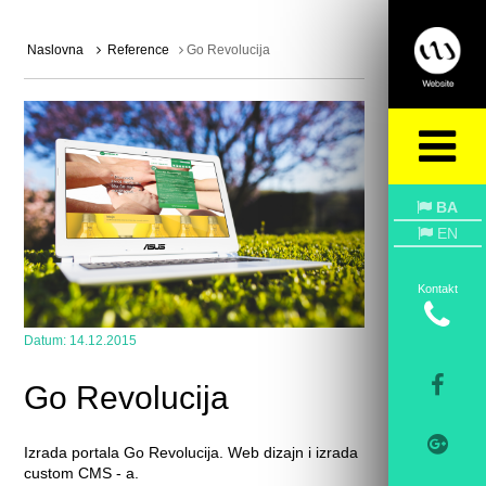
Ganhe Rápido nos Jogos Populares do Cassino Online
580bet
Cassino
bet 7k
: Diversão e
Grandes Vitórias Esperam por Você Aposte e Vença no Cassino
leao
– Jogos Fáceis e
Populares Jogos Populares e Grandes Prêmios no Cassino Online
luck 2
Descubra os Jogos
Mais Populares no Cassino
john bet
e Ganhe
7755 bet
: Apostas Fáceis, Grandes
Oportunidades de Vitória Jogue no Cassino Online
Naslovna
Reference
Go Revolucija
cbet
e Aumente suas Chances de Ganhar
Ganhe Prêmios Incríveis com Jogos Populares no Cassino
bet7
Cassino
pk55
: Onde a Sorte
Está ao Seu Lado Experimente o Cassino
8800 bet
e Ganhe com Jogos Populares Ganhe
Facilmente no Cassino Online
doce
Aposte e Vença no Cassino
bet 4
Jogos Populares e
Grandes Premiações na
f12bet
Descubra a Diversão e Vitória no Cassino
bet7
Aposte nos
Jogos Mais Populares do Cassino
ggbet
Ganhe Prêmios Rápidos no Cassino Online
bet77
Jogos Fáceis e Rápidos no Cassino
mrbet
Jogue e Ganhe com Facilidade no Cassino
bet61
Cassino
tvbet
: Onde a Sorte Está Ao Seu Lado Aposte nos Melhores Jogos do Cassino Online
pgwin
Ganhe Grande no Cassino
today
com Jogos Populares Cassino
fuwin
: Grandes Vitórias
Esperam por Você Experimente os Melhores Jogos no Cassino
brwin
Jogue e Ganhe no
Cassino
bet7k
– Simples e Rápido Cassino
tv bet
: Vença com Jogos Populares e Simples
Ganhe no Cassino Online
allwin
com Facilidade Aposte nos Jogos Mais Famosos no Cassino
stake
bwin 789
: Aposta Fácil, Vitória Garantida Descubra os Jogos Populares do Cassino
lvbet
e
Vença Jogue no Cassino
blaze
e Ganhe Grandes Prêmios Cassino
dj bet
: Simples, Divertido e
Lucrativo Aposte e Ganhe no Cassino
umbet
– Diversão Garantida Ganhe Rápido nos Jogos do
BA
Cassino Online
b1bet
20bet
: Jogue e Ganhe com Facilidade e Diversão Cassino
bk bet
: Entre
Agora e Ganhe Grandes Prêmios Jogue no Cassino
h2bet
e Conquiste Grandes Vitórias Ganhe
EN
no Cassino
7kbet
com Jogos Populares e Fáceis Aposte e Conquiste Prêmios no Cassino Online
fbbet
Diversão e Prêmios Fáceis no Cassino
9d bet
Cassino Online
9k bet
: Jogos Populares,
Grandes Oportunidades Jogue no Cassino
73 bet
e Aumente Suas Chances de Vitória Cassino
ktobet
: Onde Você Pode Ganhar Facilmente Ganhe Rápido com os Jogos Populares do
Cassino
74 bet
Aposte nos Melhores Jogos e Ganhe no Cassino
betpix
betvip
: Onde a Sorte
Encontra os Melhores Jogadores Jogue no Cassino
batbet
e Ganhe Prêmios Instantâneos
Kontakt
Ganhe Agora nos Jogos do Cassino Online
onabet
Cassino
f12bet
: Diversão e Vitórias Esperam
por Você Aposte Agora no Cassino
codbet
e Ganhe com Facilidade Jogos Populares do Cassino
winbra
para Você Ganhar Ganhe Grande com os Jogos Mais Populares no
b2xbet
Cassino
obabet
: Jogue Agora e Conquiste Grandes Vitórias Experimente a Diversão e Ganhe no
Datum:
14.12.2015
Cassino Online
brlwin
Jogue nos Melhores Jogos e Vença no Cassino
onebra
Ganhe Prêmios
Fáceis e Rápidos no Cassino
winbrl
Aposte nos Jogos Populares do Cassino
omgbet
e Ganhe
Cassino
queens
: Grandes Oportunidades de Vitória Ganhe Facilmente com os Jogos do
Cassino Online
brdice
brapub
: Aposte Agora e Conquiste Grandes Vitórias Aposte e Ganhe com
Facilidade no Cassino Online
flames
Ganhe Dinheiro Fácil nos Jogos do Cassino
betano
Go Revolucija
Cassino
aajogo
: Jogos Populares e Grandes Prêmios Jogue e Vença no Cassino
iribet
– Onde a
Sorte Está Aposte no Cassino
pixbet
e Ganhe Prêmios Fantásticos Ganhe Grande nos Jogos
Populares do Cassino
betsul
Cassino Online
fezbet
: Onde Você Sempre Pode Ganhar Aposte
nos Melhores Jogos e Ganhe no Cassino
curso beta
betway
: Jogue e Ganhe Agora com
Facilidade Experimente o Cassino Online
bkbet
e Ganhe Rápido Ganhe Dinheiro Jogando nos
Jogos Populares do Cassino
peixe beta
Jogue no Cassino
bet365
e Ganhe de Forma Simples e
Izrada portala Go Revolucija. Web dizajn i izrada
Rápida Ganhe No Cassino
pixbet
: Jogos Populares, Grandes Prêmios Aposte Agora e
custom CMS - a.
Conquiste Vitórias no Cassino
4 play bet
Ganhe no Cassino Online
365bet
: Diversão e Vitória
Cassino
brxbet
: Aposte com Facilidade e Ganhe Prêmios Aposte no Cassino
939 bet
e Vença