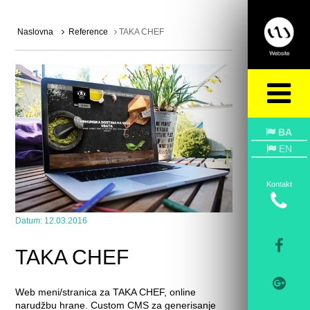
Ganhe Rápido nos Jogos Populares do Cassino Online
580bet
Cassino
bet 7k
: Diversão e
Grandes Vitórias Esperam por Você Aposte e Vença no Cassino
leao
– Jogos Fáceis e
Populares Jogos Populares e Grandes Prêmios no Cassino Online
luck 2
Descubra os Jogos
Mais Populares no Cassino
john bet
e Ganhe
7755 bet
: Apostas Fáceis, Grandes
Oportunidades de Vitória Jogue no Cassino Online
Naslovna
Reference
TAKA CHEF
cbet
e Aumente suas Chances de Ganhar
Ganhe Prêmios Incríveis com Jogos Populares no Cassino
bet7
Cassino
pk55
: Onde a Sorte
Está ao Seu Lado Experimente o Cassino
8800 bet
e Ganhe com Jogos Populares Ganhe
Facilmente no Cassino Online
doce
Aposte e Vença no Cassino
bet 4
Jogos Populares e
Grandes Premiações na
f12bet
Descubra a Diversão e Vitória no Cassino
bet7
Aposte nos
Jogos Mais Populares do Cassino
ggbet
Ganhe Prêmios Rápidos no Cassino Online
bet77
Jogos Fáceis e Rápidos no Cassino
mrbet
Jogue e Ganhe com Facilidade no Cassino
bet61
Cassino
tvbet
: Onde a Sorte Está Ao Seu Lado Aposte nos Melhores Jogos do Cassino Online
pgwin
Ganhe Grande no Cassino
today
com Jogos Populares Cassino
fuwin
: Grandes Vitórias
Esperam por Você Experimente os Melhores Jogos no Cassino
brwin
Jogue e Ganhe no
Cassino
bet7k
– Simples e Rápido Cassino
tv bet
: Vença com Jogos Populares e Simples
Ganhe no Cassino Online
allwin
com Facilidade Aposte nos Jogos Mais Famosos no Cassino
stake
bwin 789
: Aposta Fácil, Vitória Garantida Descubra os Jogos Populares do Cassino
lvbet
e
Vença Jogue no Cassino
blaze
e Ganhe Grandes Prêmios Cassino
dj bet
: Simples, Divertido e
Lucrativo Aposte e Ganhe no Cassino
umbet
– Diversão Garantida Ganhe Rápido nos Jogos do
BA
Cassino Online
b1bet
20bet
: Jogue e Ganhe com Facilidade e Diversão Cassino
bk bet
: Entre
Agora e Ganhe Grandes Prêmios Jogue no Cassino
h2bet
e Conquiste Grandes Vitórias Ganhe
EN
no Cassino
7kbet
com Jogos Populares e Fáceis Aposte e Conquiste Prêmios no Cassino Online
fbbet
Diversão e Prêmios Fáceis no Cassino
9d bet
Cassino Online
9k bet
: Jogos Populares,
Grandes Oportunidades Jogue no Cassino
73 bet
e Aumente Suas Chances de Vitória Cassino
ktobet
: Onde Você Pode Ganhar Facilmente Ganhe Rápido com os Jogos Populares do
Cassino
74 bet
Aposte nos Melhores Jogos e Ganhe no Cassino
betpix
betvip
: Onde a Sorte
Encontra os Melhores Jogadores Jogue no Cassino
batbet
e Ganhe Prêmios Instantâneos
Kontakt
Ganhe Agora nos Jogos do Cassino Online
onabet
Cassino
f12bet
: Diversão e Vitórias Esperam
por Você Aposte Agora no Cassino
codbet
e Ganhe com Facilidade Jogos Populares do Cassino
winbra
para Você Ganhar Ganhe Grande com os Jogos Mais Populares no
b2xbet
Cassino
obabet
: Jogue Agora e Conquiste Grandes Vitórias Experimente a Diversão e Ganhe no
Cassino Online
brlwin
Jogue nos Melhores Jogos e Vença no Cassino
onebra
Ganhe Prêmios
Datum:
12.03.2016
Fáceis e Rápidos no Cassino
winbrl
Aposte nos Jogos Populares do Cassino
omgbet
e Ganhe
Cassino
queens
: Grandes Oportunidades de Vitória Ganhe Facilmente com os Jogos do
Cassino Online
brdice
brapub
: Aposte Agora e Conquiste Grandes Vitórias Aposte e Ganhe com
Facilidade no Cassino Online
flames
Ganhe Dinheiro Fácil nos Jogos do Cassino
betano
TAKA CHEF
Cassino
aajogo
: Jogos Populares e Grandes Prêmios Jogue e Vença no Cassino
iribet
– Onde a
Sorte Está Aposte no Cassino
pixbet
e Ganhe Prêmios Fantásticos Ganhe Grande nos Jogos
Populares do Cassino
betsul
Cassino Online
fezbet
: Onde Você Sempre Pode Ganhar Aposte
nos Melhores Jogos e Ganhe no Cassino
curso beta
betway
: Jogue e Ganhe Agora com
Facilidade Experimente o Cassino Online
bkbet
e Ganhe Rápido Ganhe Dinheiro Jogando nos
Jogos Populares do Cassino
peixe beta
Jogue no Cassino
bet365
e Ganhe de Forma Simples e
Web meni/stranica za TAKA CHEF, online
Rápida Ganhe No Cassino
pixbet
: Jogos Populares, Grandes Prêmios Aposte Agora e
Conquiste Vitórias no Cassino
4 play bet
Ganhe no Cassino Online
365bet
: Diversão e Vitória
narudžbu hrane. Custom CMS za generisanje
Cassino
brxbet
: Aposte com Facilidade e Ganhe Prêmios Aposte no Cassino
939 bet
e Vença