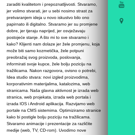
Agora Mesmo Cassino
seubet
: Ganhe Jogando os Melhores Jogos Jogue no Cassino Online
zaraditi kvalitetom i prepoznatljivosti. Stvaramo,
cnc bet
e Aumente Suas Chances Ganhe com Facilidade nos Jogos Populares do
gbg bet
Jogue e Vença no Cassino
522bet
– O Melhor para Você Cassino Online
brl bet
: Apostas
jer volimo stvarati, jer u sebi nosimo strast za
Fáceis, Grandes Vitórias Ganhe com Facilidade no Cassino Online
pagbet
Aposte no Cassino
jonbet
e Experimente a Diversão
jqk bet
: Jogue e Ganhe com Prêmios Instantâneos Ganhe
pretvaranjem ideja u novo iskustvo bilo ono
Dinheiro Fácil nos Jogos do Cassino
166bet
Cassino Online
abc bet
: Onde os Jogos Populares
Levam à Vitória Aposte e Ganhe Agora nos Jogos do Cassino
bggbet
Jogos Populares e
Grandes Oportunidades de Vitória na
obabet
Cassino
136bet
: Onde Você Pode Ganhar Rápido
papirnato ili digitalno. Stvaramo jer su promjene
e Fácil Ganhe Agora nos Jogos Populares do Cassino
mmabet
Aposte Agora no Cassino
win bet
e Conquiste Grandes Vitórias Jogue nos Jogos Mais Populares e Ganhe no Cassino
ir6 bet
dobre, jer tjeraju naprijed, jer osvježavaju
Cassino
667bet
: Jogue e Conquiste Vitórias Rápidas Ganhe no Cassino Online
qqq bet
com
Jogos Simples e Populares
193 bet
: Apostas Fáceis, Grandes Chances de Ganhar Ganhe
postojeće stanje. A što mi to sve stvaramo i
Prêmios Rápidos e Simples no Cassino
dobrowin
Aposte nos Melhores Jogos e Vença no
Cassino
betleao
Jogue e Ganhe no Cassino
moverbet
com Facilidade Ganhe Agora no Cassino
kako? Klijenti nam dolaze jer žele promjenu, koja
Online
winzada 777
com Jogos Populares
supremo
: Apostas Fáceis e Grandes Vitórias Aposte
nos Jogos Populares do Cassino
casadeapostas
e Vença Cassino
dobrowin
: Grandes
može biti samo kozmetička, žele potpuni
Premiações com Jogos Fáceis Ganhe no Cassino
betleao
com Jogos Populares e Simples
Jogue e Vença Agora no Cassino
moverbet
wazamba
: Aposte e Ganhe Grande nos Jogos
Populares Cassino Online
fezbet
: Simples, Divertido e Lucrativo Ganhe Agora nos Jogos
preobražaj svog proizvoda, poslovanja,
Populares do Cassino
betsson
Aposte e Vença no Cassino
lvbet
– Jogue e Ganhe
dobrowin
:
Onde Você Joga e Ganha Com Facilidade Ganhe Rápido e Fácil no Cassino Online
betsul
informirati svoje kupce, žele bolju poziciju na
Ganhe Fácil no Cassino Online
pixbet
Aposte e Vença com Jogos Populares no
bwin
Jogos
Fáceis, Grandes Vitórias no Cassino
betobet
dobrowin
: Apostas Simples, Grandes Premiações
tražilicama. Nakon razgovora, ovisno o potrebi,
Ganhe Agora nos Jogos Populares do Cassino
bet7
Aposte nos Melhores Jogos e Ganhe no
Cassino
betcris
Jogue e Conquiste Grandes Prêmios no
blaze
Ganhe Rápido com Jogos
Idea studio stvara: novi izgled proizvodima,
Populares no Cassino
888
Cassino
betano
: O Melhor Lugar para Apostar e Ganhar Jogue Agora
e Ganhe no Cassino Online
stake
stake
: Onde a Sorte Encontra os Melhores Jogadores Ganhe
korporativnim materijalima, katalozima, web
Facilmente com os Jogos do Cassino
esportesdasorte
Aposte e Vença no Cassino Online
betmotion
Jogue nos Jogos Populares e Ganhe no
rivalry
Aposte no
novibet
e Ganhe Grandes
Prêmios Cassino
pinnacle
: Grandes Vitórias com Jogos Populares Ganhe Agora com os Jogos
stranicama. Naša glavna aktivnost je izrada web
do Cassino
cbet
Aposte e Conquiste Vitórias no
dobrowin
betleao
: Onde Grandes Vitórias São
Fáceis de Alcançar Ganhe Prêmios Rápidos no Cassino
moverbet
Jogos Populares e Grandes
stranica, web projekata, izrada web portala i
Oportunidades no Cassino
gogowin
jogos win
: Vença com Jogos Populares e Rápidos Aposte
no Cassino
campobet
e Ganhe Grande Ganhe Facilmente com os Jogos do Cassino
mesk bet
izrada IOS i Android aplikacija. Razvijamo web
Cassino
infinity bet
: Onde Jogadores Conquistam Prêmios Jogue Agora no Cassino
betfury
e
Ganhe Facilmente Aposte com Facilidade e Ganhe no
doce
Ganhe Jogando os Melhores Jogos
portale na CMS sistemima. Optimiziramo stranice
no
bet7k
Jogue e Vença no Cassino Online
jogowin
lobo888
: Aposte Agora e Ganhe Grandes
Vitórias Ganhe Agora no Cassino
iribet
com Facilidade Jogue e Conquiste Prêmios no Cassino
kako bi postigle bolju poziciju na tražilicama.
Online
leao
dobrowin
: Onde a Sorte Está ao Seu Lado Aposte e Ganhe Grandes Prêmios no
allwin
Ganhe Grandes Prêmios Jogando no
aajogo
Jogos Populares e Grandes Oportunidades
no
pgwin
Ganhe Fácil com os Jogos Populares do Cassino
greenbets
Aposte no
brapub
e
Stvaramo animacije i prezentacije za različite
Vença com Jogos Populares Cassino
moverbet
: Aposte Agora e Ganhe Facilmente Ganhe Agora
com os Jogos Populares do
onebra
Jogue e Vença Agora no Cassino
flames
Ganhe Rápido
medije (web, TV, CD-rom). Uvodimo nove
com os Jogos do Cassino
brdice
brwin
: Jogos Populares e Grandes Vitórias Aposte nos Jogos
Populares e Ganhe no
poplottery
queens
: Grandes Prêmios Esperam por Você Jogue Agora no